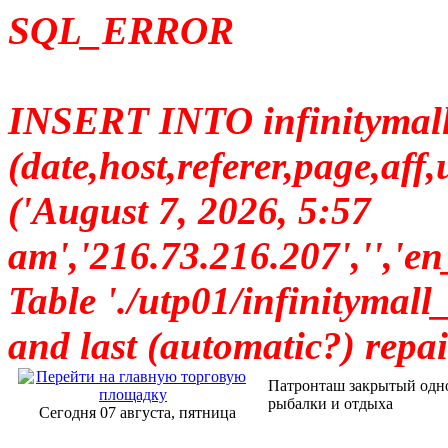
SQL_ERROR
INSERT INTO infinitymall_
(date,host,referer,page,a
('August 7, 2026, 5:57
am','216.73.216.207',
Table './utp01/infinitymall_
and last (automatic?) repai
Патронташ закрытый одн
рыбалки и отдыха
Сегодня 07 августа, пятница