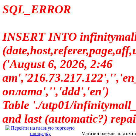
SQL_ERROR
INSERT INTO infinitymall_
(date,host,referer,page,a
('August 6, 2026, 2:46
am','216.73.217.122','','
оплата','','ddd','en')
Table './utp01/infinitymall_
and last (automatic?) repai
Магазин одежды для охот