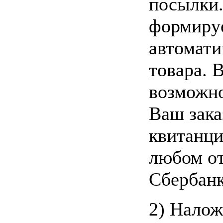
посылки.
формиру
автомати
товара. 
возможно
Ваш зака
квитанци
любом о
Сбербан
2) Нало