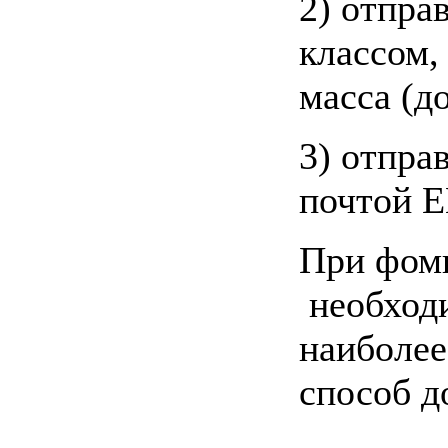
2) отпра
классом,
масса (до
3) отпра
почтой 
При фоми
необход
наиболее
способ д