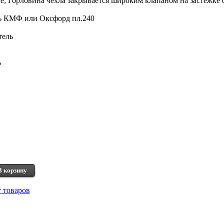
е; Горловина чехла закрывается широким клапаном на застежке 
ь КМФ или Оксфорд пл.240
тель
ь
В корзину
у товаров