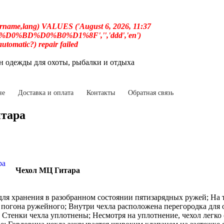
username,lang) VALUES ('August 6, 2026, 11:37
%D0%BD%D0%B0%D1%8F','','ddd','en')
(automatic?) repair failed
 одежды для охоты, рыбалки и отдыха
не
Доставка и оплата
Контакты
Обратная связь
тара
Чехол МЦ Гитара
для хранения в разобранном состоянии пятизарядных ружей; На 
 погона ружейного; Внутри чехла расположена перегородка для 
; Стенки чехла уплотнены; Несмотря на уплотнение, чехол легко