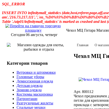
SQL_ERROR
INSERT INTO infinitymall_statistics (date,host,referer,page,aff,
am','216.73.217.111','','en_%D0%93%D0%BB%D0%B0%D0%B2
Table './utp01/infinitymall_statistics' is marked as crashed and last 
Чехол МЦ Гитара Магазин
Сегодня 06 августа, четверг
Главная
О магази
Чехол МЦ Ги
Категории товаров
Ветровки и штормовки
Головные уборы
Демисезонная одежда
Детская одежда
Зимняя одежда
Арт. 800112
Костюмы маскировка
Чехол предназначен 
Патронташи
петли для крепления
Разгрузочные жилеты
приклада с затвором
Спальные мешки