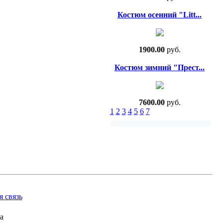
Костюм осенний "Litt...
1900.00
руб.
Костюм зимний "Прест...
7600.00
руб.
1
2
3
4
5
6
7
 связь
а